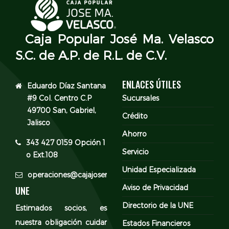
Caja Popular José Ma. Velasco
S.C. de A.P. de R.L. de C.V.
ENLACES ÚTILES
Eduardo Díaz Santana
#9 Col. Centro C.P
Sucursales
49700 San, Gabriel,
Crédito
Jalisco
Ahorro
343 427 0159 Opción 1
Servicio
o Ext.108
Unidad Especializada
operaciones@cajajosemavelasco.com
Aviso de Privacidad
UNE
Directorio de la UNE
Estimados socios, es
nuestra obligación cuidar
Estados Financieros