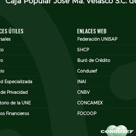
Caja Popular José Ma. Velasco S.C. de
CES ÚTILES
ENLACES WEB
sales
Federación UNISAP
to
SHCP
ro
Buró de Crédito
cio
Condusef
d Especializada
INAI
 de Privacidad
CNBV
torio de la UNE
CONCAMEX
os Financieros
FOCOOP