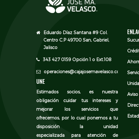
ENLA
Eduardo Díaz Santana #9 Col.
Centro C.P 49700 San, Gabriel,
Sucur
Jalisco
Crédi
343 427 0159 Opción 1 o Ext.108
Ahor
operaciones@cajajosemavelasco.com
Servi
UNE
Unida
Estimados socios, es nuestra
Aviso
obligación cuidar tus intereses y
Direc
mejorar los servicios que
Estad
ofrecemos, por lo cual ponemos a tu
disposición la unidad
especializada para atención de