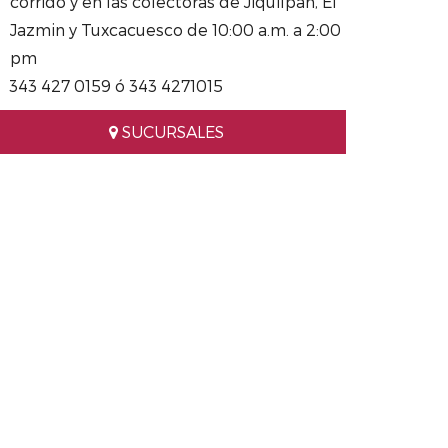
corrido y en las colectoras de Jiquilpan, El
Jazmin y Tuxcacuesco de 10:00 a.m. a 2:00
pm
343 427 0159 ó 343 4271015
SUCURSALES