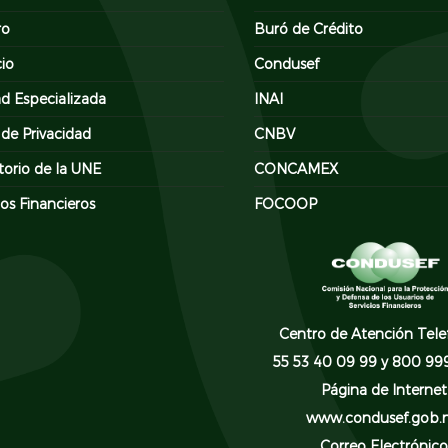
ro
Buró de Crédito
cio
Condusef
d Especializada
INAI
 de Privacidad
CNBV
torio de la UNE
CONCAMEX
os Financieros
FOCOOP
Centro de Atención Tele
55 53 40 09 99 y 800 99
Página de Internet
www.condusef.gob.
Correo Electrónico